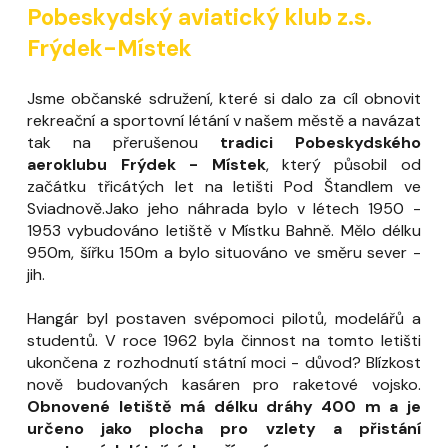
Pobeskydský aviatický klub z.s.
Frýdek-Místek
Jsme občanské sdružení, které si dalo za cíl obnovit
rekreační a sportovní létání v našem městě a navázat
tak na přerušenou
tradici Pobeskydského
aeroklubu Frýdek - Místek
, který působil od
začátku třicátých let na letišti Pod Štandlem ve
Sviadnově.Jako jeho náhrada bylo v létech 1950 -
1953 vybudováno letiště v Místku Bahně. Mělo délku
950m, šířku 150m a bylo situováno ve směru sever -
jih.
Hangár byl postaven svépomoci pilotů, modelářů a
studentů. V roce 1962 byla činnost na tomto letišti
ukončena z rozhodnutí státní moci - důvod? Blízkost
nově budovaných kasáren pro raketové vojsko.
Obnovené letiště má délku dráhy 400 m a je
určeno jako plocha pro vzlety a přistání