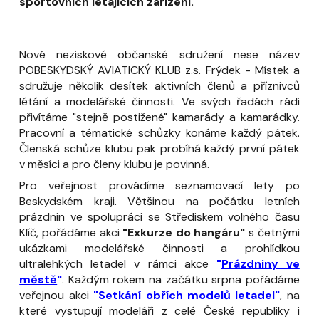
sportovních létajících zařízení.
Nové neziskové občanské sdružení nese název
POBESKYDSKÝ AVIATICKÝ KLUB z.s. Frýdek - Místek a
sdružuje několik desítek aktivních členů a příznivců
létání a modelářské činnosti.
Ve svých řadách rádi
přivítáme "stejně postižené" kamarády a kamarádky.
Pracovní a tématické schůzky konáme každý pátek.
Členská schůze klubu pak probíhá každý první pátek
v měsíci a pro členy klubu je povinná.
Pro veřejnost provádíme seznamovací lety po
Beskydském kraji.
Většinou na počátku letních
prázdnin ve spolupráci se Střediskem volného času
Klíč, pořádáme akci
"Exkurze do hangáru"
s četnými
ukázkami modelářské činnosti a prohlídkou
ultralehkých letadel v rámci akce
"
Prázdniny ve
městě
"
.
Každým rokem na začátku srpna pořádáme
veřejnou akci
"
Setkání obřích modelů letadel
"
, na
které vystupují modeláři z celé České republiky i