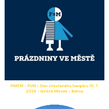
PAKFM - PVM - Den otevřeného hangáru 1
0
. 7.
202
6
- letiště Místek - Bahna