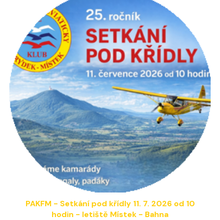
PAKFM - Setkání pod křídly 1
1
. 7. 202
6 od 10
hodin
- letiště Místek - Bahna