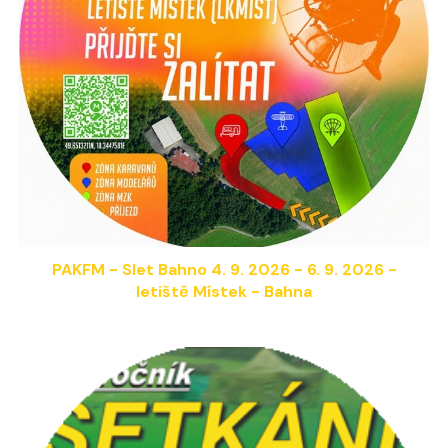
PAKFM -
Slet Bahno
4
.
9
. 2026 - 6.
9. 2026
-
letiště Místek - Bahna