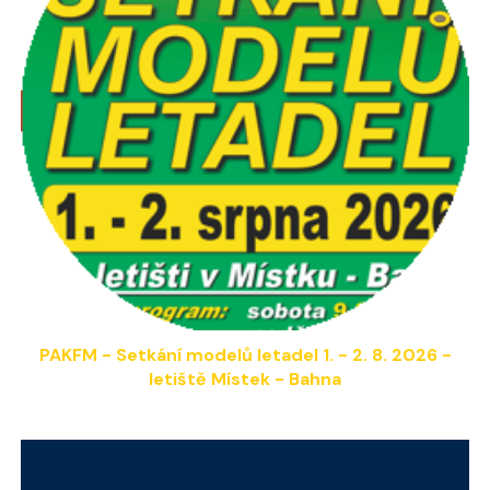
PAKFM - Setkání modelů letadel
1
. -
2
. 8. 202
6
-
letiště Místek - Bahna