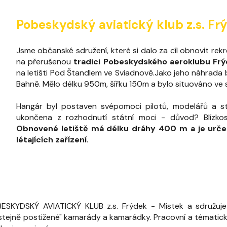
Pobeskydský aviatický klub z.s. F
Jsme občanské sdružení, které si dalo za cíl obnovit rek
na přerušenou
tradici Pobeskydského aeroklubu Frý
na letišti Pod Štandlem ve Sviadnově.Jako jeho náhrada 
Bahně. Mělo délku 950m, šířku 150m a bylo situováno ve s
Hangár byl postaven svépomoci pilotů, modelářů a st
ukončena z rozhodnutí státní moci - důvod? Blízko
Obnovené letiště má délku dráhy 400 m a je určen
létajících zařízení.
KYDSKÝ AVIATICKÝ KLUB z.s. Frýdek - Místek a sdružuje ně
"stejně postižené" kamarády a kamarádky. Pracovní a témati