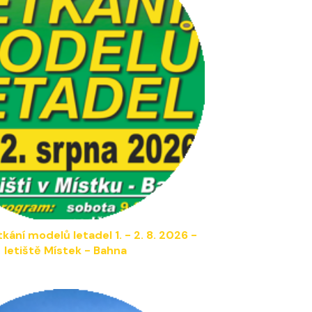
tkání modelů letadel
1
. -
2
. 8. 202
6
-
letiště Místek - Bahna