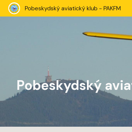
Pobeskydský aviatický klub - PAKFM
Sk
Pobeskydský avia