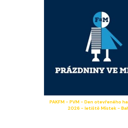
PAKFM - PVM - Den otevřeného ha
202
6
- letiště Místek - Ba