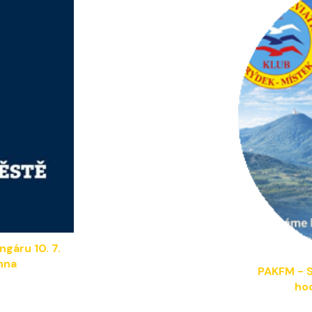
ngáru 1
0
. 7.
hna
PAKFM - S
ho