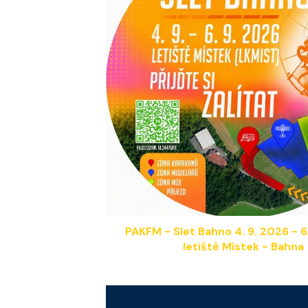
PAKFM -
Slet Bahno
4
.
9
. 2026 - 6
letiště Místek - Bahna