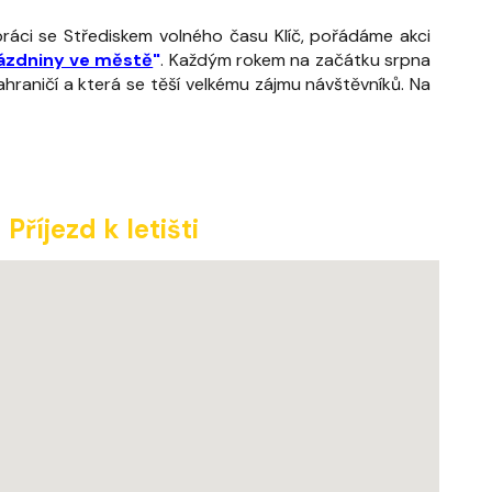
ráci se Střediskem volného času Klíč, pořádáme akci
ázdniny ve městě
"
.
Každým rokem na začátku srpna
zahraničí a která se těší velkému zájmu návštěvníků.
Na
Příjezd k letišti