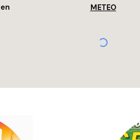
den
METEO