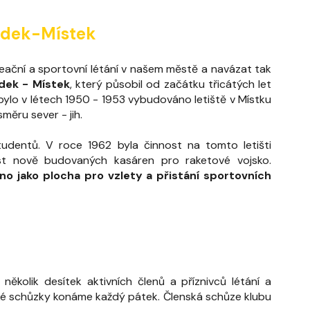
rýdek-Místek
reační a sportovní létání v našem městě a navázat tak
dek - Místek
, který působil od začátku třicátých let
bylo v létech 1950 - 1953 vybudováno letiště v Místku
měru sever - jih.
udentů. V roce 1962 byla činnost na tomto letišti
st nově budovaných kasáren pro raketové vojsko.
o jako plocha pro vzlety a přistání sportovních
kolik desítek aktivních členů a příznivců létání a
cké schůzky konáme každý pátek. Členská schůze klubu