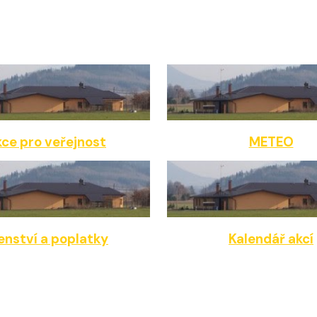
ce pro veřejnost
METEO
enství a poplatky
Kalendář akcí