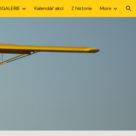
OGALERIE
Kalendář akcí
Z historie
More
ion