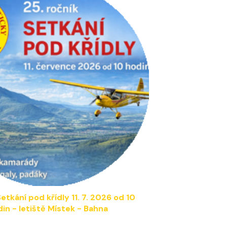
etkání pod křídly 1
1
. 7. 202
6 od 10
din
- letiště Místek - Bahna