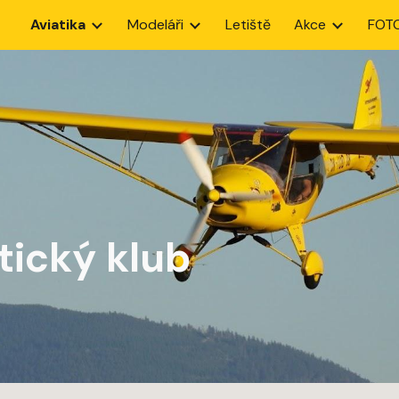
Aviatika
Modeláři
Letiště
Akce
FOT
ip to main content
Skip to navigat
tický klub