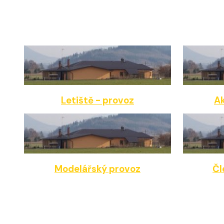
Letiště - provoz
Ak
Modelářský provoz
Čl