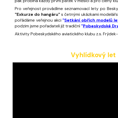
pak probíhá každý první pátek v měsíci a pro členy klu
Pro veřejnost provádíme seznamovací lety po Beskyd
"Exkurze do hangáru"
s četnými ukázkami modelářské
pořádáme veřejnou akci
"
Setkání obřích modelů le
podzim jsme pořadateli již tradiční
"
Pobeskydské Dr
Aktivity Pobeskydského aviatického klubu z.s. Frýdek
Vyhlídkový let