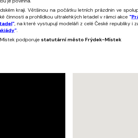
bu je povinná.
ském kraji.
Většinou na počátku letních prázdnin ve spolup
 činnosti a prohlídkou ultralehkých letadel v rámci akce
"
Pr
tadel
"
, na které vystupují modeláři z celé České republiky i 
akiády
"
.
-Místek
podporuje
statutární město Frýdek-Místek